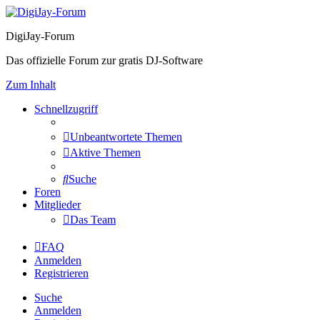
DigiJay-Forum
Das offizielle Forum zur gratis DJ-Software
Zum Inhalt
Schnellzugriff
Unbeantwortete Themen
Aktive Themen
Suche
Foren
Mitglieder
Das Team
FAQ
Anmelden
Registrieren
Suche
Anmelden