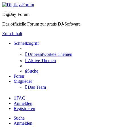
DigiJay-Forum
Das offizielle Forum zur gratis DJ-Software
Zum Inhalt
Schnellzugriff
Unbeantwortete Themen
Aktive Themen
Suche
Foren
Mitglieder
Das Team
FAQ
Anmelden
Registrieren
Suche
Anmelden