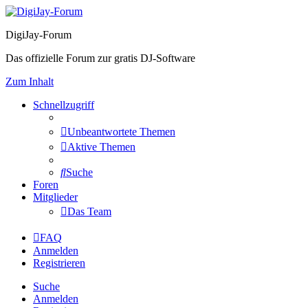
DigiJay-Forum
Das offizielle Forum zur gratis DJ-Software
Zum Inhalt
Schnellzugriff
Unbeantwortete Themen
Aktive Themen
Suche
Foren
Mitglieder
Das Team
FAQ
Anmelden
Registrieren
Suche
Anmelden