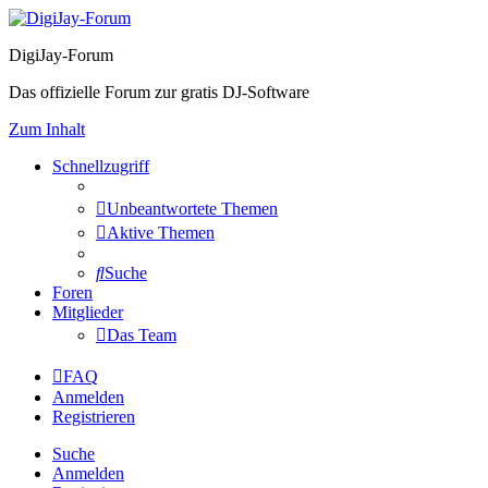
DigiJay-Forum
Das offizielle Forum zur gratis DJ-Software
Zum Inhalt
Schnellzugriff
Unbeantwortete Themen
Aktive Themen
Suche
Foren
Mitglieder
Das Team
FAQ
Anmelden
Registrieren
Suche
Anmelden