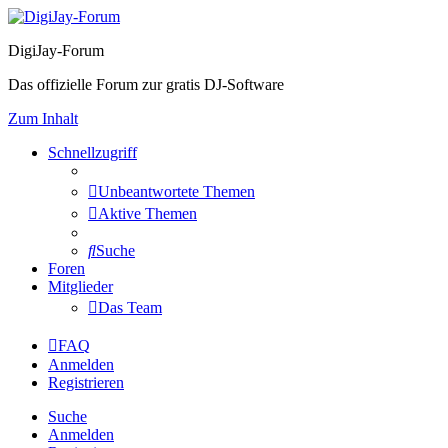
DigiJay-Forum
Das offizielle Forum zur gratis DJ-Software
Zum Inhalt
Schnellzugriff
Unbeantwortete Themen
Aktive Themen
Suche
Foren
Mitglieder
Das Team
FAQ
Anmelden
Registrieren
Suche
Anmelden