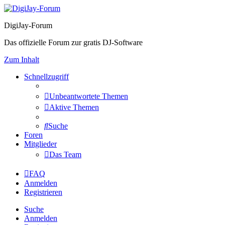
DigiJay-Forum
Das offizielle Forum zur gratis DJ-Software
Zum Inhalt
Schnellzugriff
Unbeantwortete Themen
Aktive Themen
Suche
Foren
Mitglieder
Das Team
FAQ
Anmelden
Registrieren
Suche
Anmelden