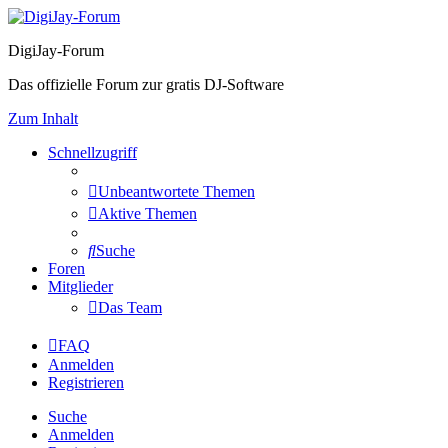
DigiJay-Forum
Das offizielle Forum zur gratis DJ-Software
Zum Inhalt
Schnellzugriff
Unbeantwortete Themen
Aktive Themen
Suche
Foren
Mitglieder
Das Team
FAQ
Anmelden
Registrieren
Suche
Anmelden