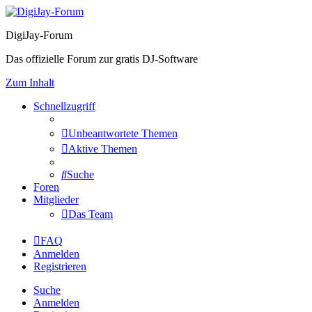
DigiJay-Forum
Das offizielle Forum zur gratis DJ-Software
Zum Inhalt
Schnellzugriff
Unbeantwortete Themen
Aktive Themen
Suche
Foren
Mitglieder
Das Team
FAQ
Anmelden
Registrieren
Suche
Anmelden