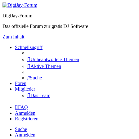
DigiJay-Forum
Das offizielle Forum zur gratis DJ-Software
Zum Inhalt
Schnellzugriff
Unbeantwortete Themen
Aktive Themen
Suche
Foren
Mitglieder
Das Team
FAQ
Anmelden
Registrieren
Suche
Anmelden