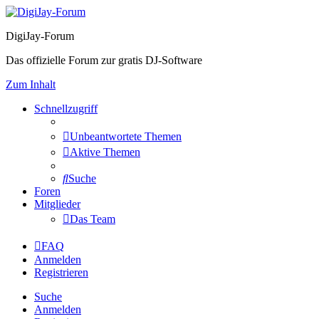
DigiJay-Forum
Das offizielle Forum zur gratis DJ-Software
Zum Inhalt
Schnellzugriff
Unbeantwortete Themen
Aktive Themen
Suche
Foren
Mitglieder
Das Team
FAQ
Anmelden
Registrieren
Suche
Anmelden