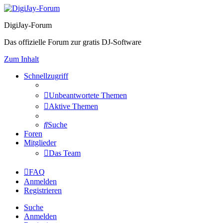
DigiJay-Forum
Das offizielle Forum zur gratis DJ-Software
Zum Inhalt
Schnellzugriff
Unbeantwortete Themen
Aktive Themen
Suche
Foren
Mitglieder
Das Team
FAQ
Anmelden
Registrieren
Suche
Anmelden