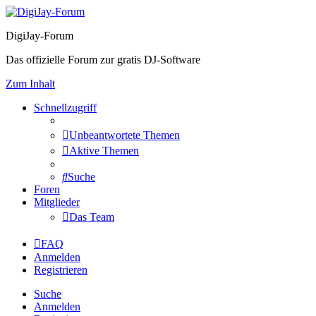
DigiJay-Forum
Das offizielle Forum zur gratis DJ-Software
Zum Inhalt
Schnellzugriff
Unbeantwortete Themen
Aktive Themen
Suche
Foren
Mitglieder
Das Team
FAQ
Anmelden
Registrieren
Suche
Anmelden