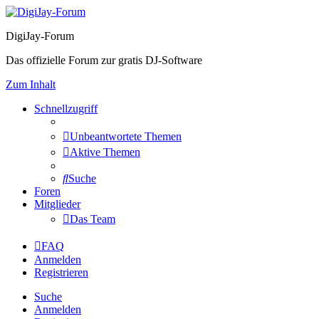
DigiJay-Forum
Das offizielle Forum zur gratis DJ-Software
Zum Inhalt
Schnellzugriff
Unbeantwortete Themen
Aktive Themen
Suche
Foren
Mitglieder
Das Team
FAQ
Anmelden
Registrieren
Suche
Anmelden