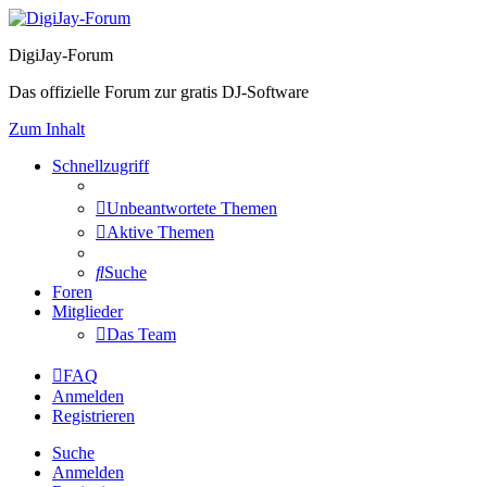
DigiJay-Forum
Das offizielle Forum zur gratis DJ-Software
Zum Inhalt
Schnellzugriff
Unbeantwortete Themen
Aktive Themen
Suche
Foren
Mitglieder
Das Team
FAQ
Anmelden
Registrieren
Suche
Anmelden