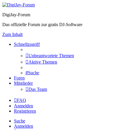
DigiJay-Forum
Das offizielle Forum zur gratis DJ-Software
Zum Inhalt
Schnellzugriff
Unbeantwortete Themen
Aktive Themen
Suche
Foren
Mitglieder
Das Team
FAQ
Anmelden
Registrieren
Suche
Anmelden