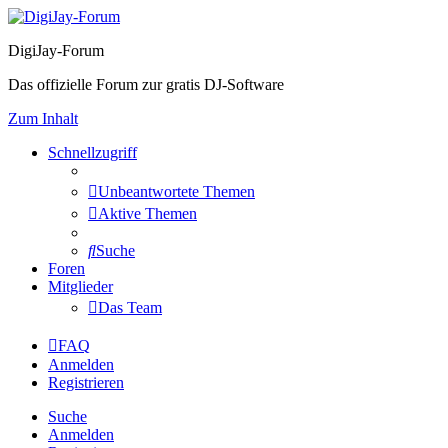
DigiJay-Forum
Das offizielle Forum zur gratis DJ-Software
Zum Inhalt
Schnellzugriff
Unbeantwortete Themen
Aktive Themen
Suche
Foren
Mitglieder
Das Team
FAQ
Anmelden
Registrieren
Suche
Anmelden