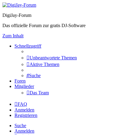
DigiJay-Forum
Das offizielle Forum zur gratis DJ-Software
Zum Inhalt
Schnellzugriff
Unbeantwortete Themen
Aktive Themen
Suche
Foren
Mitglieder
Das Team
FAQ
Anmelden
Registrieren
Suche
Anmelden