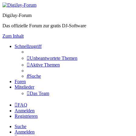
DigiJay-Forum
Das offizielle Forum zur gratis DJ-Software
Zum Inhalt
Schnellzugriff
Unbeantwortete Themen
Aktive Themen
Suche
Foren
Mitglieder
Das Team
FAQ
Anmelden
Registrieren
Suche
Anmelden