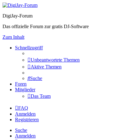
DigiJay-Forum
Das offizielle Forum zur gratis DJ-Software
Zum Inhalt
Schnellzugriff
Unbeantwortete Themen
Aktive Themen
Suche
Foren
Mitglieder
Das Team
FAQ
Anmelden
Registrieren
Suche
Anmelden