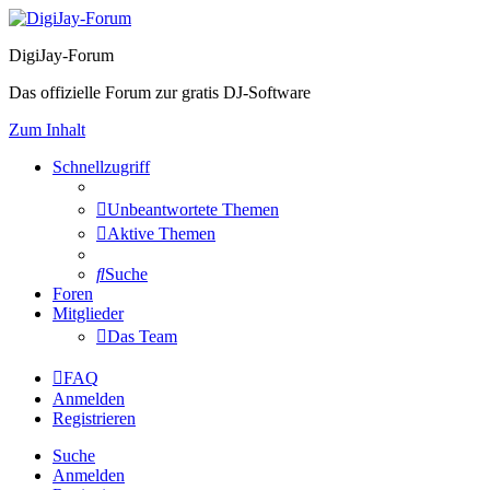
DigiJay-Forum
Das offizielle Forum zur gratis DJ-Software
Zum Inhalt
Schnellzugriff
Unbeantwortete Themen
Aktive Themen
Suche
Foren
Mitglieder
Das Team
FAQ
Anmelden
Registrieren
Suche
Anmelden