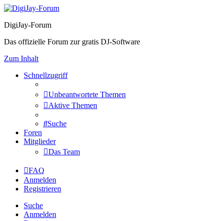
DigiJay-Forum
Das offizielle Forum zur gratis DJ-Software
Zum Inhalt
Schnellzugriff
Unbeantwortete Themen
Aktive Themen
Suche
Foren
Mitglieder
Das Team
FAQ
Anmelden
Registrieren
Suche
Anmelden