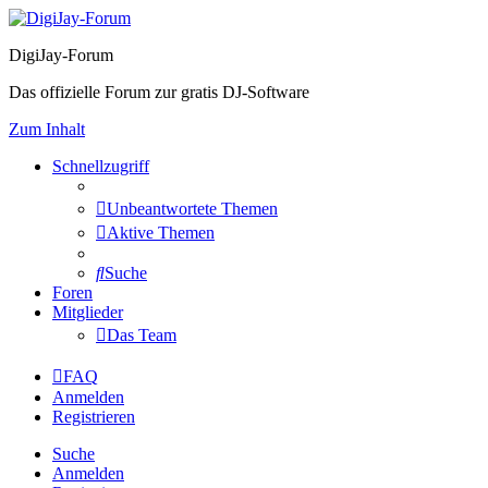
DigiJay-Forum
Das offizielle Forum zur gratis DJ-Software
Zum Inhalt
Schnellzugriff
Unbeantwortete Themen
Aktive Themen
Suche
Foren
Mitglieder
Das Team
FAQ
Anmelden
Registrieren
Suche
Anmelden