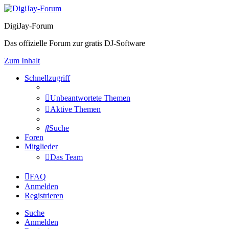
DigiJay-Forum
Das offizielle Forum zur gratis DJ-Software
Zum Inhalt
Schnellzugriff
Unbeantwortete Themen
Aktive Themen
Suche
Foren
Mitglieder
Das Team
FAQ
Anmelden
Registrieren
Suche
Anmelden