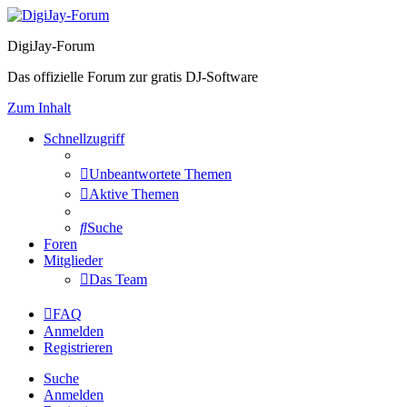
DigiJay-Forum
Das offizielle Forum zur gratis DJ-Software
Zum Inhalt
Schnellzugriff
Unbeantwortete Themen
Aktive Themen
Suche
Foren
Mitglieder
Das Team
FAQ
Anmelden
Registrieren
Suche
Anmelden