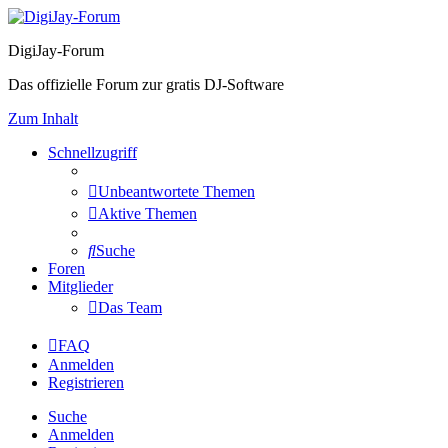
DigiJay-Forum
Das offizielle Forum zur gratis DJ-Software
Zum Inhalt
Schnellzugriff
Unbeantwortete Themen
Aktive Themen
Suche
Foren
Mitglieder
Das Team
FAQ
Anmelden
Registrieren
Suche
Anmelden