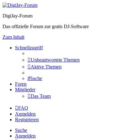
DigiJay-Forum
Das offizielle Forum zur gratis DJ-Software
Zum Inhalt
Schnellzugriff
Unbeantwortete Themen
Aktive Themen
Suche
Foren
Mitglieder
Das Team
FAQ
Anmelden
Registrieren
Suche
Anmelden