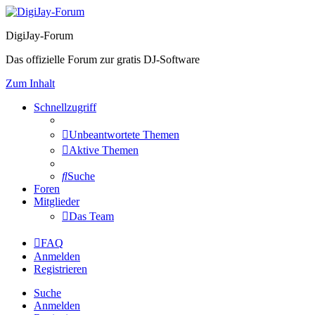
DigiJay-Forum
Das offizielle Forum zur gratis DJ-Software
Zum Inhalt
Schnellzugriff
Unbeantwortete Themen
Aktive Themen
Suche
Foren
Mitglieder
Das Team
FAQ
Anmelden
Registrieren
Suche
Anmelden