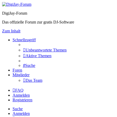
DigiJay-Forum
Das offizielle Forum zur gratis DJ-Software
Zum Inhalt
Schnellzugriff
Unbeantwortete Themen
Aktive Themen
Suche
Foren
Mitglieder
Das Team
FAQ
Anmelden
Registrieren
Suche
Anmelden