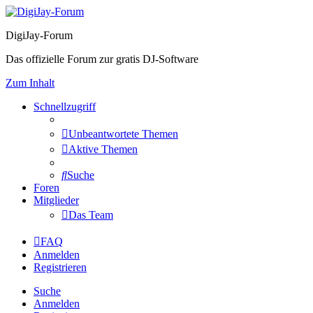
DigiJay-Forum
Das offizielle Forum zur gratis DJ-Software
Zum Inhalt
Schnellzugriff
Unbeantwortete Themen
Aktive Themen
Suche
Foren
Mitglieder
Das Team
FAQ
Anmelden
Registrieren
Suche
Anmelden