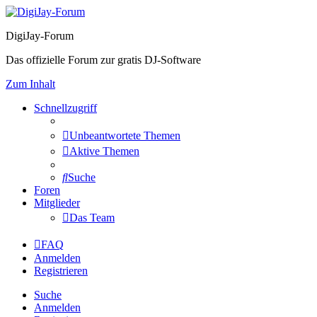
DigiJay-Forum
Das offizielle Forum zur gratis DJ-Software
Zum Inhalt
Schnellzugriff
Unbeantwortete Themen
Aktive Themen
Suche
Foren
Mitglieder
Das Team
FAQ
Anmelden
Registrieren
Suche
Anmelden