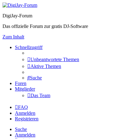
DigiJay-Forum
Das offizielle Forum zur gratis DJ-Software
Zum Inhalt
Schnellzugriff
Unbeantwortete Themen
Aktive Themen
Suche
Foren
Mitglieder
Das Team
FAQ
Anmelden
Registrieren
Suche
Anmelden