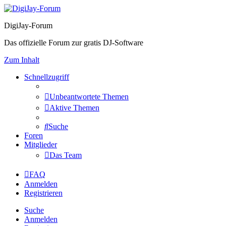
DigiJay-Forum
Das offizielle Forum zur gratis DJ-Software
Zum Inhalt
Schnellzugriff
Unbeantwortete Themen
Aktive Themen
Suche
Foren
Mitglieder
Das Team
FAQ
Anmelden
Registrieren
Suche
Anmelden