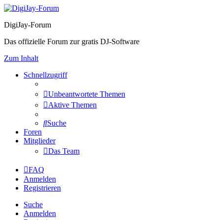
DigiJay-Forum
Das offizielle Forum zur gratis DJ-Software
Zum Inhalt
Schnellzugriff
Unbeantwortete Themen
Aktive Themen
Suche
Foren
Mitglieder
Das Team
FAQ
Anmelden
Registrieren
Suche
Anmelden