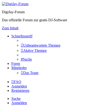
DigiJay-Forum
Das offizielle Forum zur gratis DJ-Software
Zum Inhalt
Schnellzugriff
Unbeantwortete Themen
Aktive Themen
Suche
Foren
Mitglieder
Das Team
FAQ
Anmelden
Registrieren
Suche
Anmelden