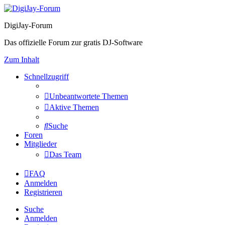
DigiJay-Forum
Das offizielle Forum zur gratis DJ-Software
Zum Inhalt
Schnellzugriff
Unbeantwortete Themen
Aktive Themen
Suche
Foren
Mitglieder
Das Team
FAQ
Anmelden
Registrieren
Suche
Anmelden