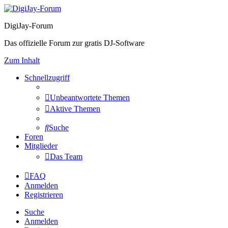
DigiJay-Forum
Das offizielle Forum zur gratis DJ-Software
Zum Inhalt
Schnellzugriff
Unbeantwortete Themen
Aktive Themen
Suche
Foren
Mitglieder
Das Team
FAQ
Anmelden
Registrieren
Suche
Anmelden