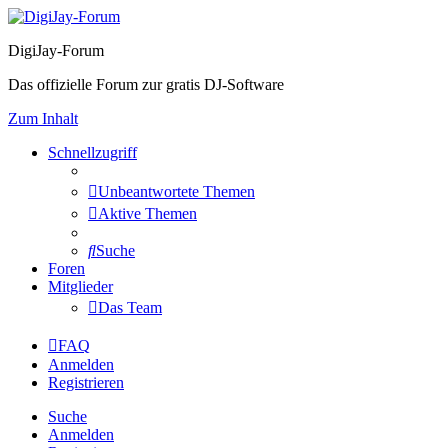
DigiJay-Forum
Das offizielle Forum zur gratis DJ-Software
Zum Inhalt
Schnellzugriff
Unbeantwortete Themen
Aktive Themen
Suche
Foren
Mitglieder
Das Team
FAQ
Anmelden
Registrieren
Suche
Anmelden