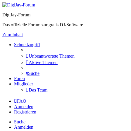
DigiJay-Forum
Das offizielle Forum zur gratis DJ-Software
Zum Inhalt
Schnellzugriff
Unbeantwortete Themen
Aktive Themen
Suche
Foren
Mitglieder
Das Team
FAQ
Anmelden
Registrieren
Suche
Anmelden