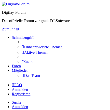
DigiJay-Forum
Das offizielle Forum zur gratis DJ-Software
Zum Inhalt
Schnellzugriff
Unbeantwortete Themen
Aktive Themen
Suche
Foren
Mitglieder
Das Team
FAQ
Anmelden
Registrieren
Suche
Anmelden