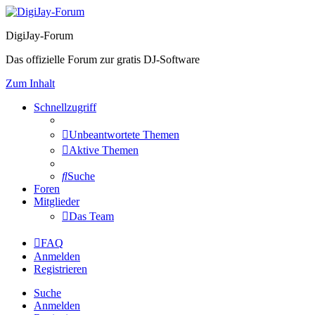
DigiJay-Forum
Das offizielle Forum zur gratis DJ-Software
Zum Inhalt
Schnellzugriff
Unbeantwortete Themen
Aktive Themen
Suche
Foren
Mitglieder
Das Team
FAQ
Anmelden
Registrieren
Suche
Anmelden