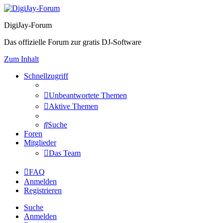
DigiJay-Forum
Das offizielle Forum zur gratis DJ-Software
Zum Inhalt
Schnellzugriff
Unbeantwortete Themen
Aktive Themen
Suche
Foren
Mitglieder
Das Team
FAQ
Anmelden
Registrieren
Suche
Anmelden