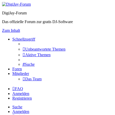
DigiJay-Forum
Das offizielle Forum zur gratis DJ-Software
Zum Inhalt
Schnellzugriff
Unbeantwortete Themen
Aktive Themen
Suche
Foren
Mitglieder
Das Team
FAQ
Anmelden
Registrieren
Suche
Anmelden