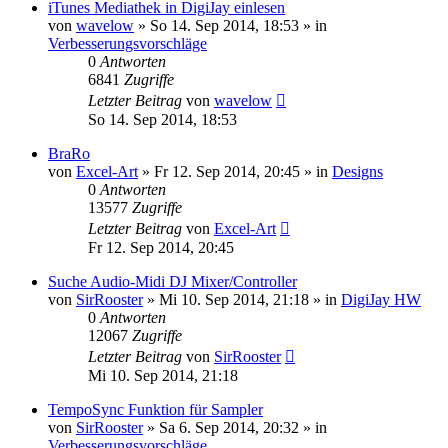
iTunes Mediathek in DigiJay einlesen
von
wavelow
» So 14. Sep 2014, 18:53 » in
Verbesserungsvorschläge
0
Antworten
6841
Zugriffe
Letzter Beitrag
von
wavelow
So 14. Sep 2014, 18:53
BraRo
von
Excel-Art
» Fr 12. Sep 2014, 20:45 » in
Designs
0
Antworten
13577
Zugriffe
Letzter Beitrag
von
Excel-Art
Fr 12. Sep 2014, 20:45
Suche Audio-Midi DJ Mixer/Controller
von
SirRooster
» Mi 10. Sep 2014, 21:18 » in
DigiJay HW
0
Antworten
12067
Zugriffe
Letzter Beitrag
von
SirRooster
Mi 10. Sep 2014, 21:18
TempoSync Funktion für Sampler
von
SirRooster
» Sa 6. Sep 2014, 20:32 » in
Verbesserungsvorschläge