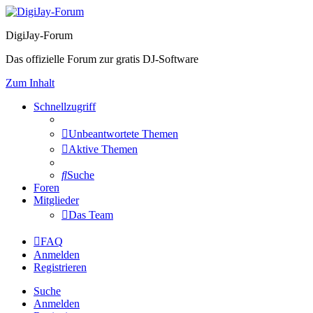
DigiJay-Forum
Das offizielle Forum zur gratis DJ-Software
Zum Inhalt
Schnellzugriff
Unbeantwortete Themen
Aktive Themen
Suche
Foren
Mitglieder
Das Team
FAQ
Anmelden
Registrieren
Suche
Anmelden