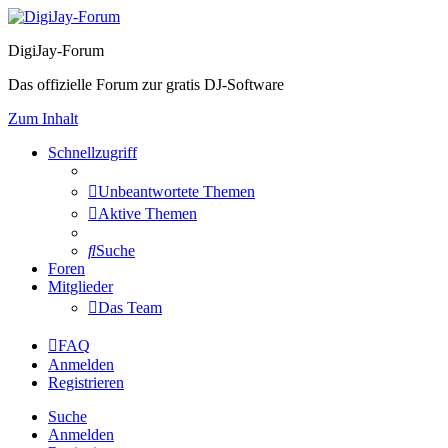
DigiJay-Forum
Das offizielle Forum zur gratis DJ-Software
Zum Inhalt
Schnellzugriff
Unbeantwortete Themen
Aktive Themen
Suche
Foren
Mitglieder
Das Team
FAQ
Anmelden
Registrieren
Suche
Anmelden