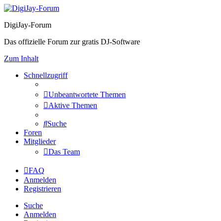
DigiJay-Forum
Das offizielle Forum zur gratis DJ-Software
Zum Inhalt
Schnellzugriff
Unbeantwortete Themen
Aktive Themen
Suche
Foren
Mitglieder
Das Team
FAQ
Anmelden
Registrieren
Suche
Anmelden