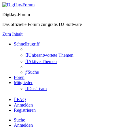
DigiJay-Forum
Das offizielle Forum zur gratis DJ-Software
Zum Inhalt
Schnellzugriff
Unbeantwortete Themen
Aktive Themen
Suche
Foren
Mitglieder
Das Team
FAQ
Anmelden
Registrieren
Suche
Anmelden