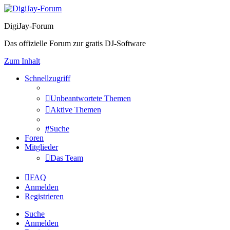
DigiJay-Forum
Das offizielle Forum zur gratis DJ-Software
Zum Inhalt
Schnellzugriff
Unbeantwortete Themen
Aktive Themen
Suche
Foren
Mitglieder
Das Team
FAQ
Anmelden
Registrieren
Suche
Anmelden