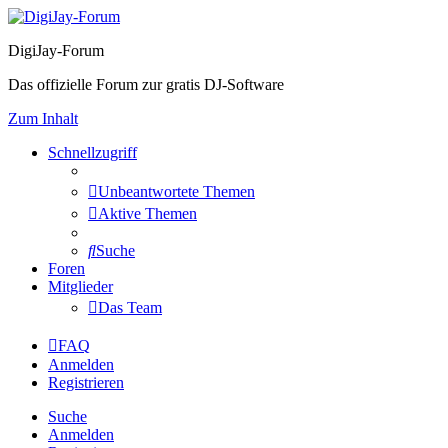
DigiJay-Forum
Das offizielle Forum zur gratis DJ-Software
Zum Inhalt
Schnellzugriff
Unbeantwortete Themen
Aktive Themen
Suche
Foren
Mitglieder
Das Team
FAQ
Anmelden
Registrieren
Suche
Anmelden