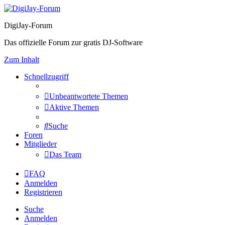
DigiJay-Forum
Das offizielle Forum zur gratis DJ-Software
Zum Inhalt
Schnellzugriff
Unbeantwortete Themen
Aktive Themen
Suche
Foren
Mitglieder
Das Team
FAQ
Anmelden
Registrieren
Suche
Anmelden