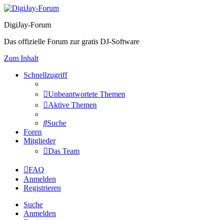
DigiJay-Forum
Das offizielle Forum zur gratis DJ-Software
Zum Inhalt
Schnellzugriff
Unbeantwortete Themen
Aktive Themen
Suche
Foren
Mitglieder
Das Team
FAQ
Anmelden
Registrieren
Suche
Anmelden